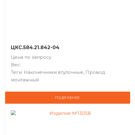
ЦКС.584.21.842-04
Цена по запросу
Вес:
Теги: Наконечники втулочные, Провод
монтажный
ПОДРОБНЕЕ