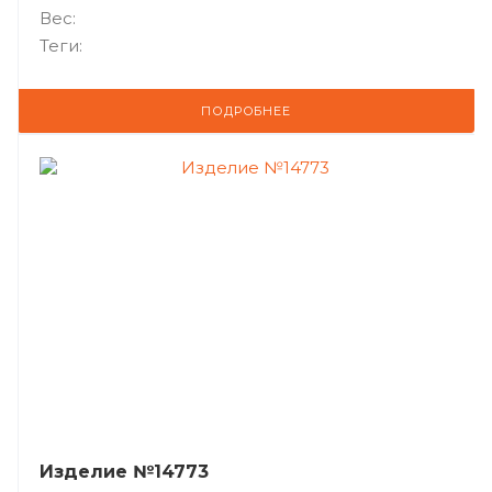
Вес:
Теги:
ПОДРОБНЕЕ
Изделие №14773