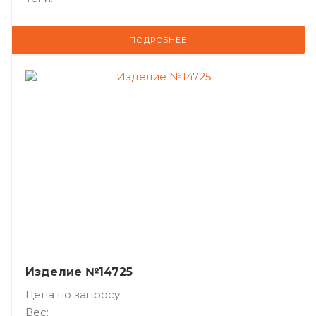
ПОДРОБНЕЕ
Изделие №14725
Цена по запросу
Вес: