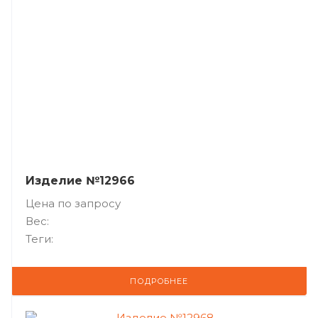
Изделие №12966
Цена по запросу
Вес:
Теги:
ПОДРОБНЕЕ