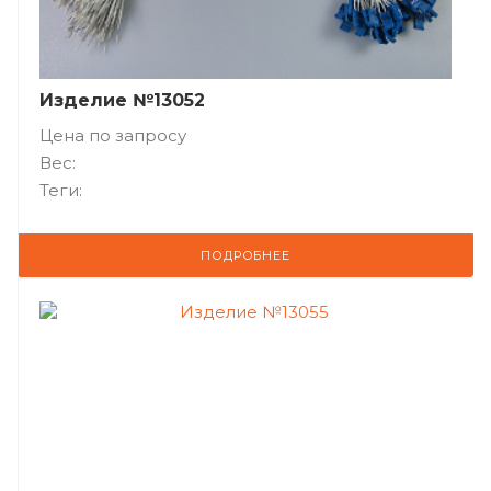
Изделие №13052
Цена по запросу
Вес:
Теги:
ПОДРОБНЕЕ