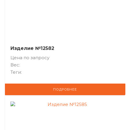
Изделие №12582
Цена по запросу
Вес:
Теги:
ПОДРОБНЕЕ