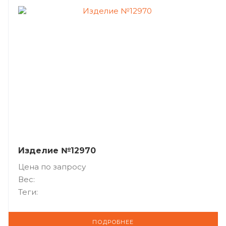
Изделие №12970
Цена по запросу
Вес:
Теги:
ПОДРОБНЕЕ