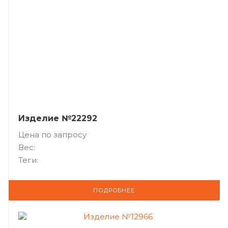
Изделие №22292
Цена по запросу
Вес:
Теги:
ПОДРОБНЕЕ