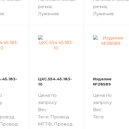
резка,
резка,
ие
Лужение
Лужение
.45.183-
ЦКС.554.45.183-
Изделие
10
№28589
о
Цена по
Цена по
у
запросу
запросу
Вес:
Вес:
Провод
Теги: Провод
Теги:
 Провод
МГТФ, Провод