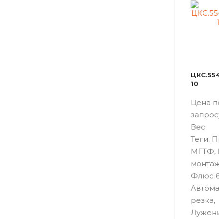
ЦКС.554
10
Цена п
запрос
Вес:
Теги: 
МГТФ,
монтаж
Флюс 6
Автома
резка,
Лужен