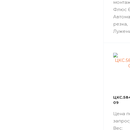
монтаж
Флюс 6
Автома
резка,
Лужен
ЦКС.584
09
Цена п
запрос
Вес: