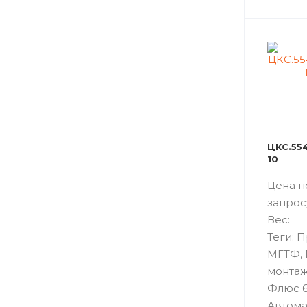
ЦКС.554
10
Цена п
запрос
Вес:
Теги: 
МГТФ,
монтаж
Флюс 6
Автома