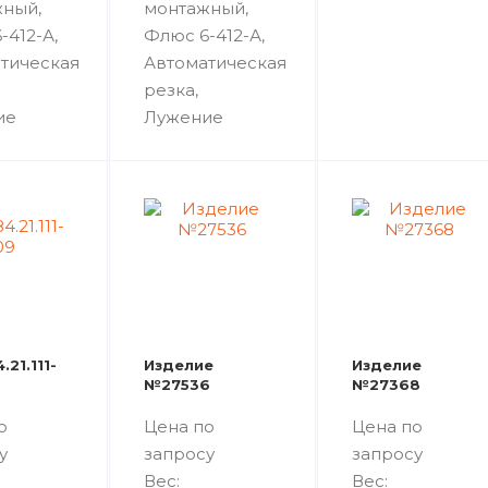
ный,
монтажный,
-412-А,
Флюс 6-412-А,
тическая
Автоматическая
резка,
ие
Лужение
.21.111-
Изделие
Изделие
№27536
№27368
о
Цена по
Цена по
у
запросу
запросу
Вес:
Вес: