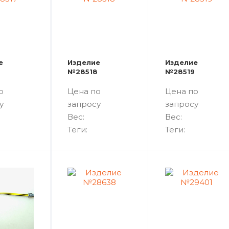
е
Изделие
Изделие
№28518
№28519
о
Цена по
Цена по
у
запросу
запросу
Вес:
Вес:
Теги:
Теги: