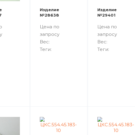
е
Изделие
Изделие
7
№28638
№29401
о
Цена по
Цена по
у
запросу
запросу
Вес:
Вес:
Теги:
Теги: