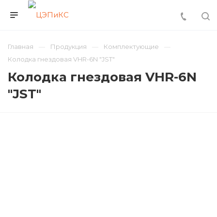
Главная
Продукция
Комплектующие
Колодка гнездовая VHR-6N "JST"
Колодка гнездовая VHR-6N
"JST"