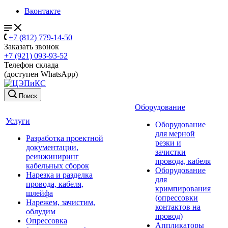
Вконтакте
+7 (812) 779-14-50
Заказать звонок
+7 (921) 093-93-52
Телефон склада
(доступен WhatsApp)
Поиск
Оборудование
Услуги
Оборудование
для мерной
Разработка проектной
резки и
документации,
зачистки
реинжиниринг
провода, кабеля
кабельных сборок
Оборудование
Нарезка и разделка
для
провода, кабеля,
кримпирования
шлейфа
(опрессовки
Нарежем, зачистим,
контактов на
облудим
провод)
Опрессовка
Аппликаторы