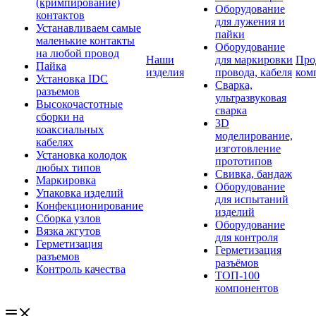
(кримпирование)
Оборудование
контактов
для лужения и
Устанавливаем самые
пайки
маленькие контакты
Оборудование
на любой провод
Наши
для маркировки
Про
Пайка
изделия
провода, кабеля
ком
Установка IDC
Сварка,
разъемов
ультразвуковая
Высокочастотные
сварка
сборки на
3D
коаксиальных
моделирование,
кабелях
изготовление
Установка колодок
прототипов
любых типов
Свивка, бандаж
Маркировка
Оборудование
Упаковка изделий
для испытаний
Конфекционирование
изделий
Сборка узлов
Оборудование
Вязка жгутов
для контроля
Герметизация
Герметизация
разъемов
разъёмов
Контроль качества
ТОП-100
компонентов