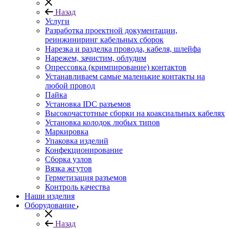
Назад
Услуги
Разработка проектной документации,
реинжиниринг кабельных сборок
Нарезка и разделка провода, кабеля, шлейфа
Нарежем, зачистим, облудим
Опрессовка (кримпирование) контактов
Устанавливаем самые маленькие контакты на
любой провод
Пайка
Установка IDC разъемов
Высокочастотные сборки на коаксиальных кабелях
Установка колодок любых типов
Маркировка
Упаковка изделий
Конфекционирование
Сборка узлов
Вязка жгутов
Герметизация разъемов
Контроль качества
Наши изделия
Оборудование
Назад