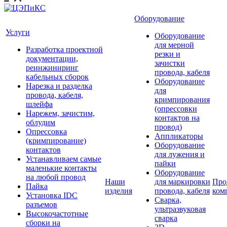
Оборудование
Услуги
Оборудование
для мерной
Разработка проектной
резки и
документации,
зачистки
реинжиниринг
провода, кабеля
кабельных сборок
Оборудование
Нарезка и разделка
для
провода, кабеля,
кримпирования
шлейфа
(опрессовки
Нарежем, зачистим,
контактов на
облудим
провод)
Опрессовка
Аппликаторы
(кримпирование)
Оборудование
контактов
для лужения и
Устанавливаем самые
пайки
маленькие контакты
Оборудование
на любой провод
Наши
для маркировки
Про
Пайка
изделия
провода, кабеля
ком
Установка IDC
Сварка,
разъемов
ультразвуковая
Высокочастотные
сварка
сборки на