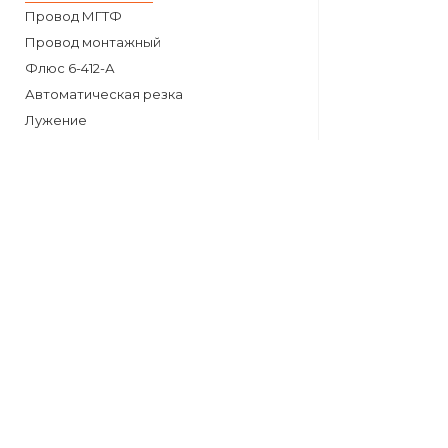
Провод МГТФ
Провод монтажный
Флюс 6-412-А
Автоматическая резка
Лужение