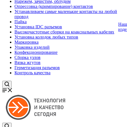
Нарежем, зачистим, облудим
Опрессовка (кримпирование) контактов
Устанавливаем самые маленькие контакты на любой
провод
Пайка
Наш
Установка IDC разъемов
изде
Высокочастотные сборки на коаксиальных кабелях
Установка колодок любых типов
Маркировка
Упаковка изделий
Конфекционирование
Сборка узлов
Вязка жгутов
Герметизация разъемов
Контроль качества