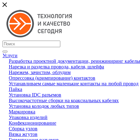
Услуги
Разработка проектной документации, реинжиниринг кабель
Нарезка и разделка провода, кабеля, шлейфа
Нарежем, зачистим, облудим
Опрессовка (кримпирование) контактов
Устанавливаем самые маленькие контакты на любой провод
Пайка
Установка IDC разъемов
Высокочастотные сборки на коаксиальных кабелях
Установка колодок любых типов
Маркировка
Упаковка изделий
Конфекционирование
Сборка узлов
Вязка жгутов
Герметизация разъемов